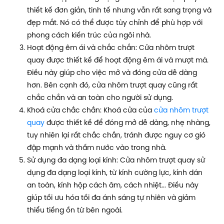
thiết kế đơn giản, tinh tế nhưng vẫn rất sang trọng và
đẹp mắt. Nó có thể được tùy chỉnh để phù hợp với
phong cách kiến trúc của ngôi nhà.
Hoạt động êm ái và chắc chắn: Cửa nhôm trượt
quay được thiết kế để hoạt động êm ái và mượt mà.
Điều này giúp cho việc mở và đóng cửa dễ dàng
hơn. Bên cạnh đó, cửa nhôm trượt quay cũng rất
chắc chắn và an toàn cho người sử dụng.
Khoá cửa chắc chắn: Khoá cửa của
cửa nhôm trượt
quay
được thiết kế để đóng mở dễ dàng, nhẹ nhàng,
tuy nhiên lại rất chắc chắn, tránh được nguy cơ gió
đập mạnh và thấm nước vào trong nhà.
Sử dụng đa dạng loại kính: Cửa nhôm trượt quay sử
dụng đa dạng loại kính, từ kính cường lực, kính dán
an toàn, kính hộp cách âm, cách nhiệt... Điều này
giúp tối ưu hóa tối đa ánh sáng tự nhiên và giảm
thiểu tiếng ồn từ bên ngoài.