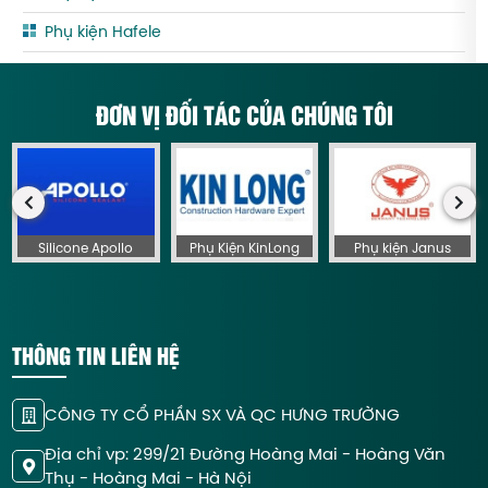
Phụ kiện Hafele
ĐƠN VỊ ĐỐI TÁC CỦA CHÚNG TÔI
Silicone Apollo
Phụ Kiện KinLong
Phụ kiện Janus
THÔNG TIN LIÊN HỆ
CÔNG TY CỔ PHẦN SX VÀ QC HƯNG TRƯỜNG
Địa chỉ vp: 299/21 Đường Hoàng Mai - Hoàng Văn
Thụ - Hoàng Mai - Hà Nội