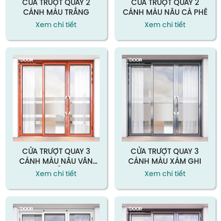
CỬA TRƯỢT QUAY 2
CỬA TRƯỢT QUAY 2
CÁNH MÀU TRẮNG
CÁNH MÀU NÂU CÀ PHÊ
Xem chi tiết
Xem chi tiết
CỬA TRƯỢT QUAY 3
CỬA TRƯỢT QUAY 3
CÁNH MÀU NÂU VÂN
CÁNH MÀU XÁM GHI
GỖ
Xem chi tiết
Xem chi tiết