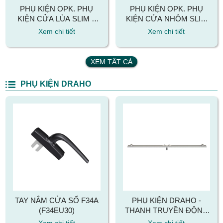
PHỤ KIỆN OPK. PHỤ
PHỤ KIỆN OPK. PHỤ
KIỆN CỬA LÙA SLIM 1
KIỆN CỬA NHÔM SLIM
CÁNH GIẢM CHẤN 2
OPK LÙA 2 CÁNH
Xem chi tiết
Xem chi tiết
ĐẦU
XEM TẤT CẢ
PHỤ KIỆN DRAHO
TAY NẮM CỬA SỔ F34A
PHỤ KIỆN DRAHO -
(F34EU30)
THANH TRUYỀN ĐỘNG
LG12
Xem chi tiết
Xem chi tiết