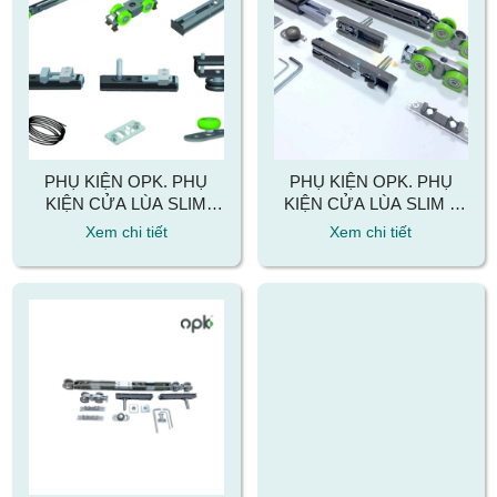
PHỤ KIỆN OPK. PHỤ
PHỤ KIỆN OPK. PHỤ
KIỆN CỬA LÙA SLIM
KIỆN CỬA LÙA SLIM 1
OPK LÙA 2 CÁNH ĐỐI
CÁNH ÂM TƯỜNG CÓ
Xem chi tiết
Xem chi tiết
XỨNG
NHẤN