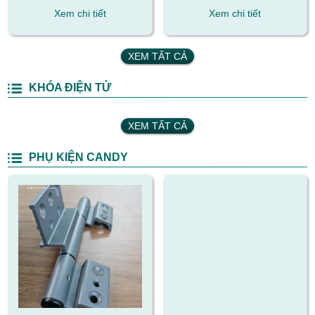
MÀU BẠC
MÀU XÁM
Xem chi tiết
Xem chi tiết
XEM TẤT CẢ
KHÓA ĐIỆN TỬ
XEM TẤT CẢ
PHỤ KIỆN CANDY