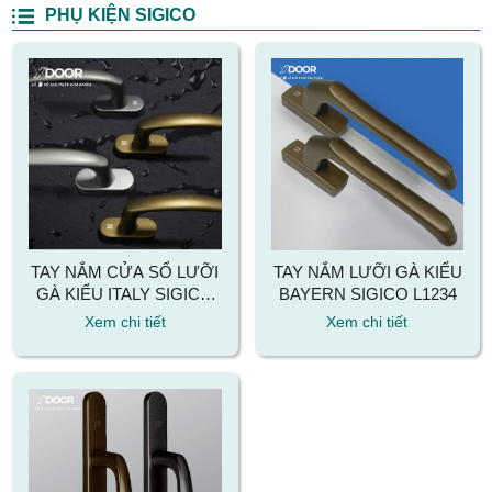
PHỤ KIỆN SIGICO
TAY NẮM CỬA SỔ LƯỠI
TAY NẮM LƯỠI GÀ KIỂU
GÀ KIỂU ITALY SIGICO
BAYERN SIGICO L1234
GL515.45
Xem chi tiết
Xem chi tiết