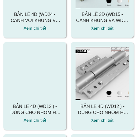
BẢN LỀ 4D (WD24 -
BẢN LỀ 3D (WD15 -
CÁNH VỚI KHUNG VÀ
CÁNH KHUNG VÀ WD14
WD25 - CÁNH VỚI
- CÁNH CÁNH) DÙNG
Xem chi tiết
Xem chi tiết
CÁNH) - DÙNG CHO
CHO NHÔM XINGFA
NHÔM XINGFA
BẢN LỀ 4D (WD12 ) -
BẢN LỀ 4D (WD12 ) -
DÙNG CHO NHÔM HỆ
DÙNG CHO NHÔM HỆ
TOPAL PRIMA
CẦU MAXAL
Xem chi tiết
Xem chi tiết