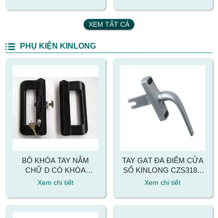
XEM TẤT CẢ
PHỤ KIỆN KINLONG
BỘ KHÓA TAY NẮM
TAY GẠT ĐA ĐIỂM CỬA
CHỮ D CÓ KHÓA
SỔ KINLONG CZS318B
KINLONG DLS10HS
CHẤT LIỆU HỢP KIM
Xem chi tiết
Xem chi tiết
CHẤT LIỆU HỢP KIM
NHÔM
NHÔM