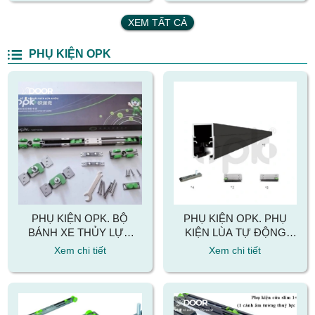
XEM TẤT CẢ
PHỤ KIỆN OPK
PHỤ KIỆN OPK. BỘ
PHỤ KIỆN OPK. PHỤ
BÁNH XE THỦY LỰC
KIỆN LÙA TỰ ĐỘNG
CỬA LÙA SLIM
CỬA SLIM
Xem chi tiết
Xem chi tiết