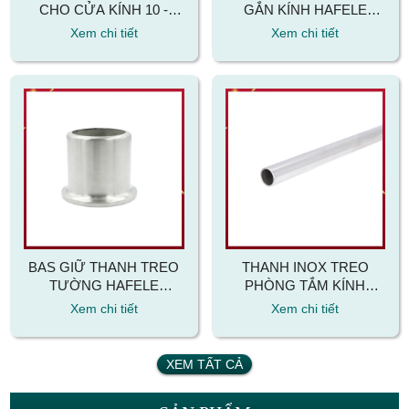
CHO CỬA KÍNH 10 -
GẮN KÍNH HAFELE
12MM HAFELE
981.52.793 PHI 19
Xem chi tiết
Xem chi tiết
950.50.027
BAS GIỮ THANH TREO
THANH INOX TREO
TƯỜNG HAFELE
PHÒNG TẮM KÍNH
981.52.791 PHI 19
HAFELE 981.74.000
Xem chi tiết
Xem chi tiết
XEM TẤT CẢ