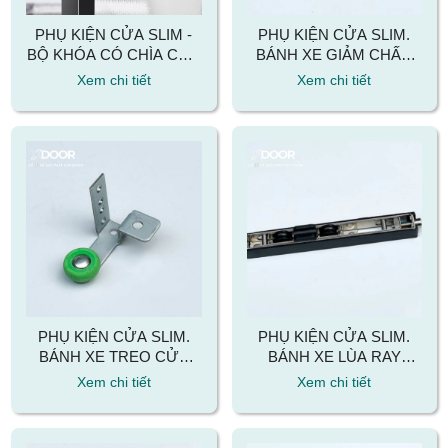
PHỤ KIỆN CỬA SLIM -
PHỤ KIỆN CỬA SLIM.
BỘ KHÓA CÓ CHÌA CỬA
BÁNH XE GIẢM CHẤN
LÙA SLIM
CỬA LÙA SLIM
Xem chi tiết
Xem chi tiết
PHỤ KIỆN CỬA SLIM.
PHỤ KIỆN CỬA SLIM.
BÁNH XE TREO CỬA
BÁNH XE LÙA RAY
LÙA SLIM
DƯỚI CỬA SLIM
Xem chi tiết
Xem chi tiết