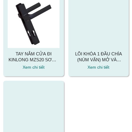
TAY NẮM CỬA ĐI
LÕI KHÓA 1 ĐẦU CHÌA
KINLONG MZS20 SƠN 2
(NÚM VẶN) MỞ VÀO
LỚP CHẤT LIỆU HỢP
KINLONG KIL3047/T
Xem chi tiết
Xem chi tiết
KIM NHÔM
CHẤT LIỆU ĐỒNG THAU