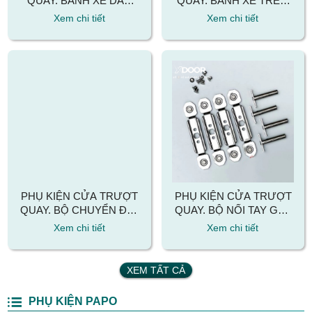
QUAY. BÁNH XE DẪN
QUAY. BÁNH XE TREO
HƯỚNG DƯỚI CỬA
TRÊN CỬA TRƯỢT
Xem chi tiết
Xem chi tiết
TRƯỢT QUAY
QUAY
PHỤ KIỆN CỬA TRƯỢT
PHỤ KIỆN CỬA TRƯỢT
QUAY. BỘ CHUYỂN ĐỔI
QUAY. BỘ NỐI TAY GẠT
TỪ MỞ SANG TRƯỢT
CỬA TRƯỢT QUAY
Xem chi tiết
Xem chi tiết
CỬA TRƯỢT QUAY
XEM TẤT CẢ
PHỤ KIỆN PAPO