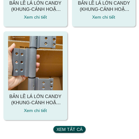
BẢN LỀ LÁ LỚN CANDY
BẢN LỀ LÁ LỚN CANDY
(KHUNG-CÁNH HOẶC
(KHUNG-CÁNH HOẶC
CÁNH-CÁNH) MÀU XÁM/
CÁNH-CÁNH) MÀU
Xem chi tiết
Xem chi tiết
XÁM ÁNH KIM/ ĐEN
VÀNG GOLD - LOẠI MỚI
BÓNG/ ĐEN NHÁM/
NÂU/ TRẮNG SỮA -
LOẠI MỚI
BẢN LỀ LÁ LỚN CANDY
(KHUNG-CÁNH HOẶC
CÁNH-CÁNH) MÀU BẠC
Xem chi tiết
- LOẠI MỚI
XEM TẤT CẢ