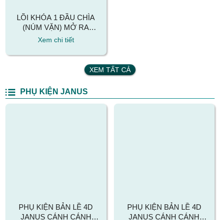
LÕI KHÓA 1 ĐẦU CHÌA
(NÚM VẶN) MỞ RA
KINLONG KIL4730/T
Xem chi tiết
CHẤT LIỆU ĐỒNG THAU
XEM TẤT CẢ
PHỤ KIỆN JANUS
PHỤ KIỆN BẢN LỀ 4D
PHỤ KIỆN BẢN LỀ 4D
JANUS CÁNH CÁNH
JANUS CÁNH CÁNH