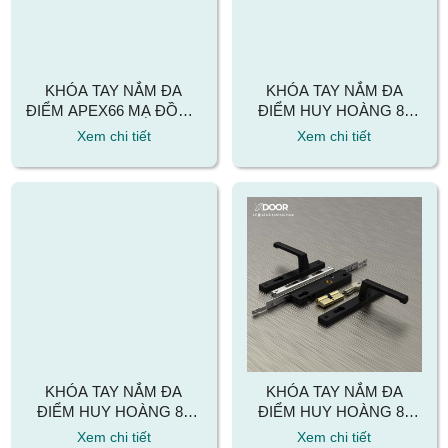
KHÓA TAY NẮM ĐA
KHÓA TAY NẮM ĐA
ĐIỂM APEX66 MẠ ĐỒNG
ĐIỂM HUY HOÀNG 80
ĐEN AMERICAN
MẠ TITAN BẠC
Xem chi tiết
Xem chi tiết
KHÓA TAY NẮM ĐA
KHÓA TAY NẮM ĐA
ĐIỂM HUY HOÀNG 80
ĐIỂM HUY HOÀNG 80
SƠN TRẮNG
SƠN ĐEN
Xem chi tiết
Xem chi tiết