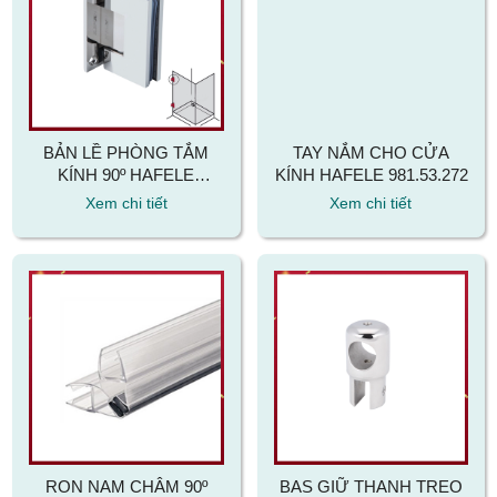
BẢN LỀ PHÒNG TẮM
TAY NẮM CHO CỬA
KÍNH 90º HAFELE
KÍNH HAFELE 981.53.272
981.77.900
Xem chi tiết
Xem chi tiết
RON NAM CHÂM 90º
BAS GIỮ THANH TREO