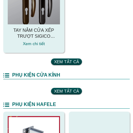
TAY NẮM CỬA XẾP
TRƯỢT SIGICO
DH05115
Xem chi tiết
XEM TẤT CẢ
PHỤ KIỆN CỬA KÍNH
XEM TẤT CẢ
PHỤ KIỆN HAFELE