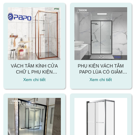
VÁCH TẮM KÍNH CỬA
PHỤ KIỆN VÁCH TẮM
CHỮ L PHỤ KIỆN
PAPO LÙA CÓ GIẢM
THƯƠNG HIỆU PAPO
CHẤN MÃ PT01
Xem chi tiết
Xem chi tiết
MÃ PT02