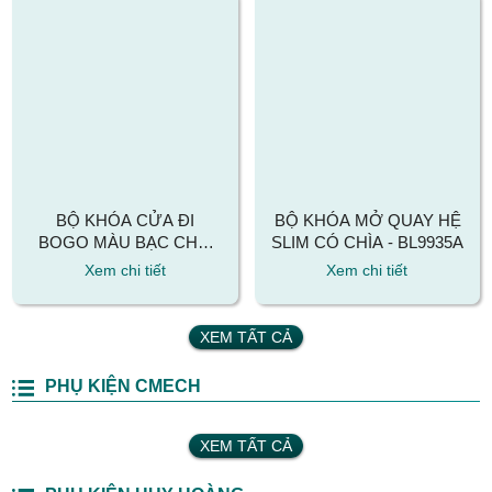
BỘ KHÓA CỬA ĐI
BỘ KHÓA MỞ QUAY HỆ
BOGO MÀU BẠC CHO
SLIM CÓ CHÌA - BL9935A
CÁC HỆ: XINGFA,
Xem chi tiết
Xem chi tiết
PRIMA, MAXPRO,
MAXAL, JMA60,...
XEM TẤT CẢ
PHỤ KIỆN CMECH
XEM TẤT CẢ