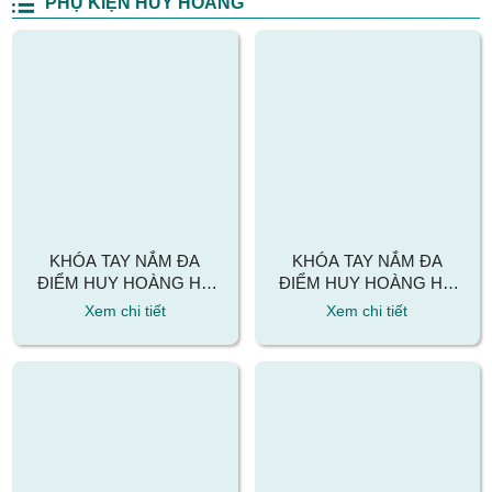
PHỤ KIỆN HUY HOÀNG
KHÓA TAY NẮM ĐA
KHÓA TAY NẮM ĐA
ĐIỂM HUY HOÀNG HC
ĐIỂM HUY HOÀNG HC
66
68
Xem chi tiết
Xem chi tiết