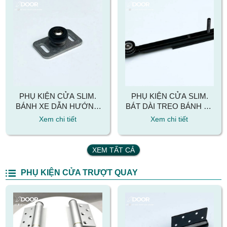
PHỤ KIỆN CỬA SLIM.
PHỤ KIỆN CỬA SLIM.
BÁNH XE DẪN HƯỚNG
BÁT DÀI TREO BÁNH XE
DƯỚI NỀN CỬA LÙA
CÓ DÂY CUROA CHO
Xem chi tiết
Xem chi tiết
SLIM
CỬA LÙA SLIM
XEM TẤT CẢ
PHỤ KIỆN CỬA TRƯỢT QUAY