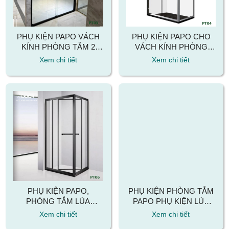
PHỤ KIỆN PAPO VÁCH
PHỤ KIỆN PAPO CHO
KÍNH PHÒNG TẮM 2
VÁCH KÍNH PHÒNG
CÁNH LÙA QUA LẠI MÃ
TẮM 2 CÁNH LÙA QUA
Xem chi tiết
Xem chi tiết
PT03
LẠI CÓ GIẢM CHẤN MÃ
PT04
PHỤ KIỆN PAPO,
PHỤ KIỆN PHÒNG TẮM
PHÒNG TẮM LÙA
PAPO PHỤ KIỆN LÙA
VUÔNG GÓC 90 ĐỘ MÃ
135 ĐỘ MÃ PT07
Xem chi tiết
Xem chi tiết
PT06