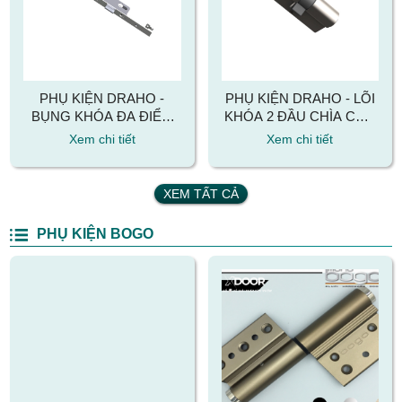
PHỤ KIỆN DRAHO -
PHỤ KIỆN DRAHO - LÕI
BỤNG KHÓA ĐA ĐIỂM
KHÓA 2 ĐẦU CHÌA CỬA
CỬA ĐI 2885C1
ĐI DRAHO
Xem chi tiết
Xem chi tiết
XEM TẤT CẢ
PHỤ KIỆN BOGO