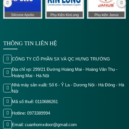
Silicone Apollo
Phụ Kiện KinLong
Phụ kiện Janus
THÔNG TIN LIÊN HỆ
CÔNG TY CỔ PHẦN SX VÀ QC HƯNG TRƯỜNG
Địa chỉ vp: 299/21 Đường Hoàng Mai - Hoàng Văn Thụ -
Hoàng Mai - Hà Nội
Nhà máy sản xuất: Số 6 - Ỷ La - Dương Nội - Hà Đông - Hà
Nội
Mã số thuế: 0110686261
Hotline: 0973389994
Email: cuanhomxdoor@gmail.com