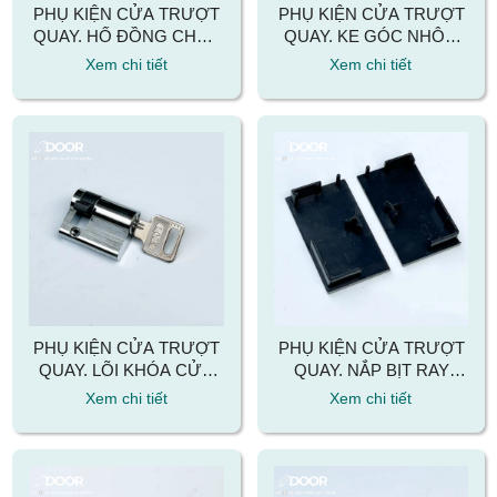
PHỤ KIỆN CỬA TRƯỢT
PHỤ KIỆN CỬA TRƯỢT
QUAY. HỐ ĐỒNG CHỐT
QUAY. KE GÓC NHÔM
CỬA TRƯỢT QUAY
CỬA TRƯỢT QUAY
Xem chi tiết
Xem chi tiết
PHỤ KIỆN CỬA TRƯỢT
PHỤ KIỆN CỬA TRƯỢT
QUAY. LÕI KHÓA CỬA
QUAY. NẮP BỊT RAY
TRƯỢT QUAY
ĐỘNG CỬA TRƯỢT
Xem chi tiết
Xem chi tiết
QUAY