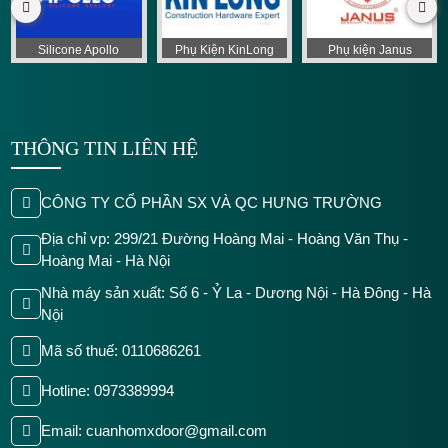
Silicone Apollo
Phụ Kiện KinLong
Phụ kiện Janus
THÔNG TIN LIÊN HỆ
CÔNG TY CỔ PHẦN SX VÀ QC HƯNG TRƯỜNG
Địa chỉ vp: 299/21 Đường Hoàng Mai - Hoàng Văn Thụ -
Hoàng Mai - Hà Nội
Nhà máy sản xuất: Số 6 - Ỷ La - Dương Nội - Hà Đông - Hà
Nội
Mã số thuế: 0110686261
Hotline: 0973389994
Email: cuanhomxdoor@gmail.com