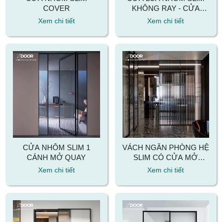
COVER
KHÔNG RAY - CỬA
NHÔM CAO CẤP TỐI
Xem chi tiết
Xem chi tiết
ƯU KHÔNG GIAN
CỬA NHÔM SLIM 1
VÁCH NGĂN PHÒNG HỆ
CÁNH MỞ QUAY
SLIM CÓ CỬA MỞ
QUAY
Xem chi tiết
Xem chi tiết