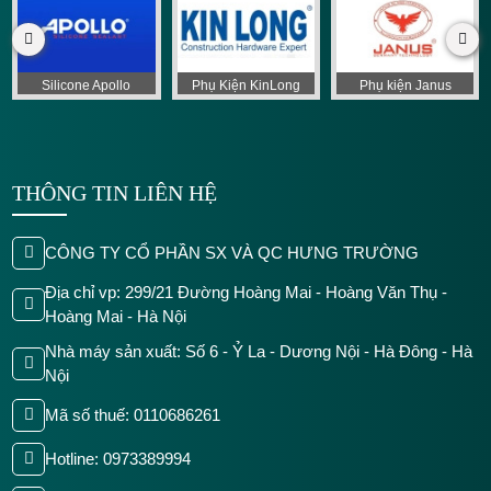
Silicone Apollo
Phụ Kiện KinLong
Phụ kiện Janus
THÔNG TIN LIÊN HỆ
CÔNG TY CỔ PHẦN SX VÀ QC HƯNG TRƯỜNG
Địa chỉ vp: 299/21 Đường Hoàng Mai - Hoàng Văn Thụ -
Hoàng Mai - Hà Nội
Nhà máy sản xuất: Số 6 - Ỷ La - Dương Nội - Hà Đông - Hà
Nội
Mã số thuế: 0110686261
Hotline: 0973389994