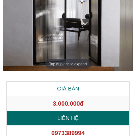
Tap or pinch to expand
GIÁ BÁN
3.000.000đ
LIÊN HỆ
0973389994