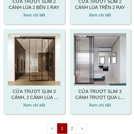
CỬA TRƯỢT SLIM 2
CỬA TRƯỢT SLIM 2
CÁNH LÙA 2 BÊN 1 RAY
CÁNH LÙA TRÊN 2 RAY
Xem chi tiết
Xem chi tiết
CỬA TRƯỢT SLIM 3
CỬA TRƯỢT SLIM 3
CÁNH, 2 CÁNH LÙA 1
CÁNH TRƯỢT QUA LẠI
CÁNH CỐ ĐỊNH
TRÊN 3 RAY
Xem chi tiết
Xem chi tiết
<
1
2
>