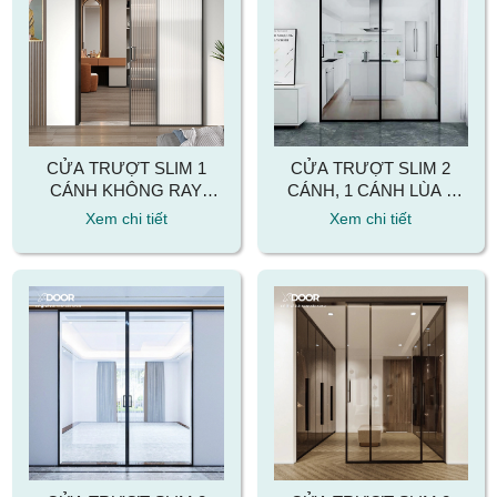
CỬA TRƯỢT SLIM 1
CỬA TRƯỢT SLIM 2
CÁNH KHÔNG RAY
CÁNH, 1 CÁNH LÙA 1
DƯỚI
CÁNH CỐ ĐỊNH
Xem chi tiết
Xem chi tiết